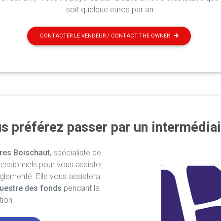
soit quelque euros par an.
CONTACTER LE VENDEUR / CONTACT THE OWNER
s préférez passer par un intermédiai
res Boischaut
, spécialiste de
fessionnels pour vous assister
églementé. Elle vous assistera
uestre des fonds
pendant la
tion.