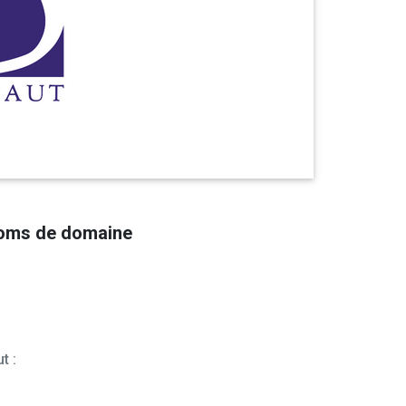
noms de domaine
t :