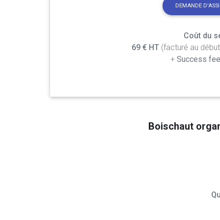
DEMANDE D'ASS
Coût du se
69 € HT
(facturé au débu
+
Success fee
Boischaut orga
Qu