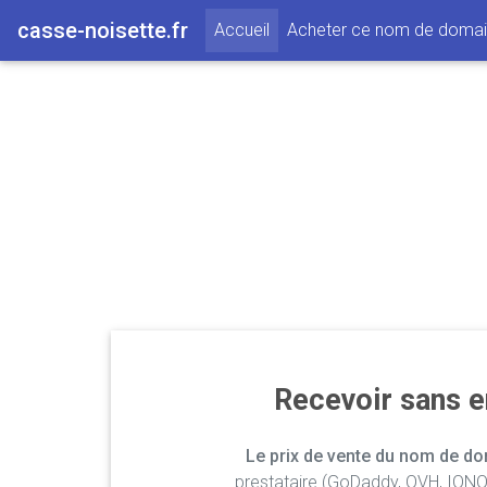
casse-noisette.fr
(current)
Accueil
Acheter ce nom de doma
Recevoir sans 
Le prix de vente du nom de dom
prestataire (GoDaddy, OVH, IONOS